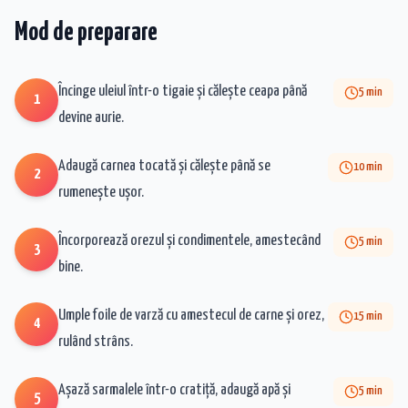
Mod de preparare
Încinge uleiul într-o tigaie și călește ceapa până
5
min
1
devine aurie.
Adaugă carnea tocată și călește până se
10
min
2
rumenește ușor.
Încorporează orezul și condimentele, amestecând
5
min
3
bine.
Umple foile de varză cu amestecul de carne și orez,
15
min
4
rulând strâns.
Așază sarmalele într-o cratiță, adaugă apă și
5
min
5