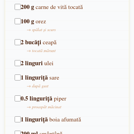
200
g
carne de vită tocată
100
g
orez
→
spălat și scurs
2
bucăți
ceapă
→
tocată mărunt
2
linguri
ulei
1
linguriță
sare
→
după gust
0.5
linguriță
piper
→
proaspăt măcinat
1
linguriță
boia afumată
200
ml
smântână