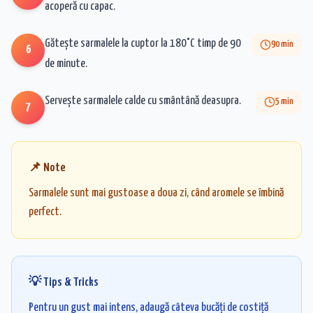
acoperă cu capac.
Gătește sarmalele la cuptor la 180°C timp de 90
90
min
6
de minute.
Servește sarmalele calde cu smântână deasupra.
5
min
7
📌 Note
Sarmalele sunt mai gustoase a doua zi, când aromele se îmbină
perfect.
💡 Tips & Tricks
Pentru un gust mai intens, adaugă câteva bucăți de costiță