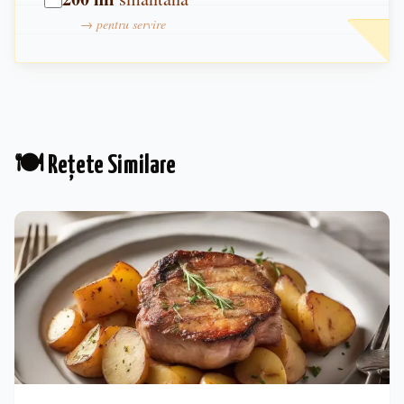
→
pentru servire
🍽️ Rețete Similare