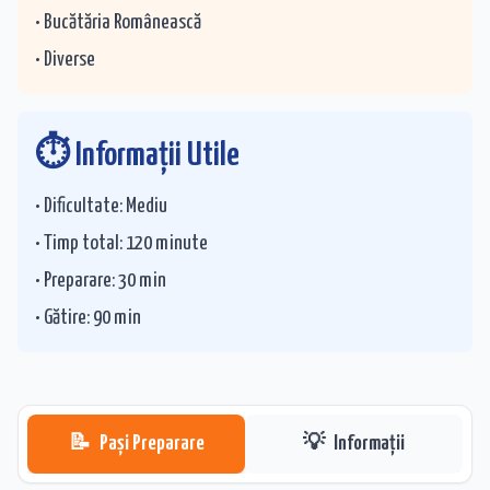
• Bucătăria
Românească
•
Diverse
⏱️ Informații Utile
• Dificultate:
Mediu
• Timp total:
120
minute
• Preparare:
30
min
• Gătire:
90
min
📝
Pași Preparare
💡
Informații