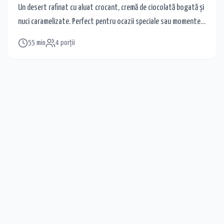
Un desert rafinat cu aluat crocant, cremă de ciocolată bogată și
nuci caramelizate. Perfect pentru ocazii speciale sau momente
dulci acasă.
55
min
4
porții