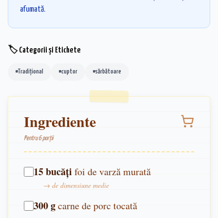
afumată.
🏷️ Categorii și Etichete
#
Tradițional
#
cuptor
#
sărbătoare
Ingrediente
Pentru
6
porții
15
bucăți
foi de varză murată
→
de dimensiune medie
300
g
carne de porc tocată