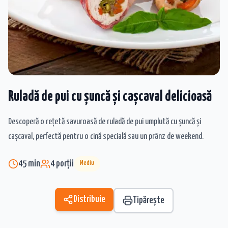
Ruladă de pui cu șuncă și cașcaval delicioasă
Descoperă o rețetă savuroasă de ruladă de pui umplută cu șuncă și
cașcaval, perfectă pentru o cină specială sau un prânz de weekend.
45
min
4
porții
Mediu
Distribuie
Tipărește