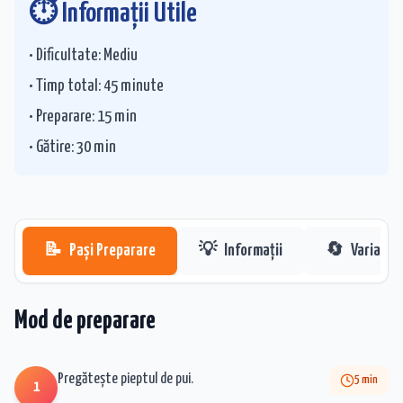
⏱️ Informații Utile
• Dificultate:
Mediu
• Timp total:
45
minute
• Preparare:
15
min
• Gătire:
30
min
📝
Pași Preparare
💡
Informații
🔄
Variații
Mod de preparare
Pregătește pieptul de pui.
5
min
1