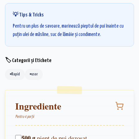
💡 Tips & Tricks
Pentru un plus de savoare, marinează pieptul de pui înainte cu
puțin ulei de măsline, suc de lămâie și condimente.
🏷️ Categorii și Etichete
#
Rapid
#
usor
Ingrediente
Pentru
4
porții
500
g
piept de pui dezosat