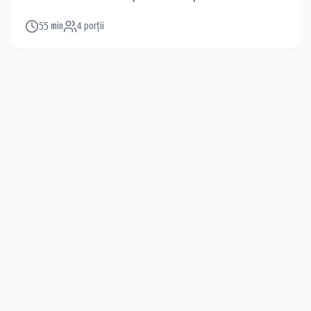
dulci acasă.
55
min
4
porții