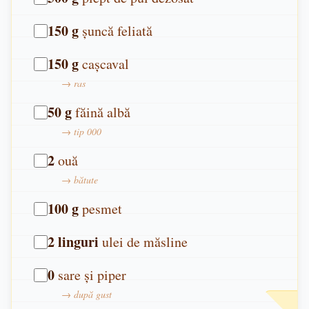
150
g
șuncă feliată
150
g
cașcaval
→
ras
50
g
făină albă
→
tip 000
2
ouă
→
bătute
100
g
pesmet
2
linguri
ulei de măsline
0
sare și piper
→
după gust