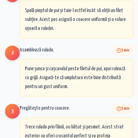
Spală pieptul de pui și taie-l astfel încât să obții un filet
subțire. Acest pas asigură o coacere uniformă și o rolare
ușoară a ruladei.
Asamblează rulada.
5
min
2
Pune șunca și cașcavalul peste filetul de pui, apoi rulează
cu grijă. Asigură-te că umplutura este bine distribuită
pentru un gust uniform.
Pregătește pentru coacere.
5
min
3
Trece rulada prin făină, ou bătut și pesmet. Acest strat
exterior va oferi crocantul perfect și va proteja