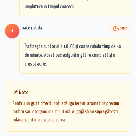
umplutura în timpul coacerii.
Coace rulada.
30
min
4
Încălzește cuptorul la 180°C și coace rulada timp de 30
de minute. Acest pas asigură o gătire completă și o
crustă aurie.
📌 Note
Pentru un gust diferit, poți adăuga ierburi aromatice precum
cimbru sau oregano în umplutură. Ai grijă să nu supragătești
rulada, pentru a evita uscarea.