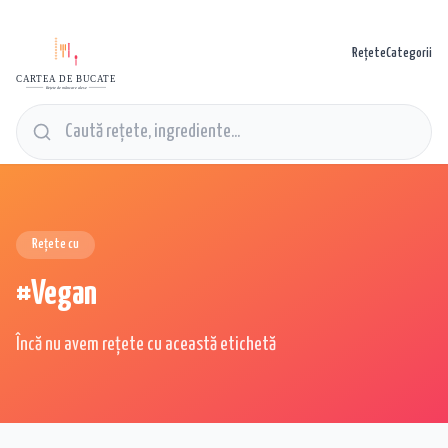
Rețete
Categorii
CARTEA DE BUCATE
Rețete de mâncare alese
Rețete cu
#
Vegan
Încă nu avem rețete cu această etichetă