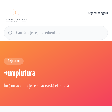
Rețete
Categorii
CARTEA DE BUCATE
Rețete de mâncare alese
Rețete cu
#
umplutura
Încă nu avem rețete cu această etichetă