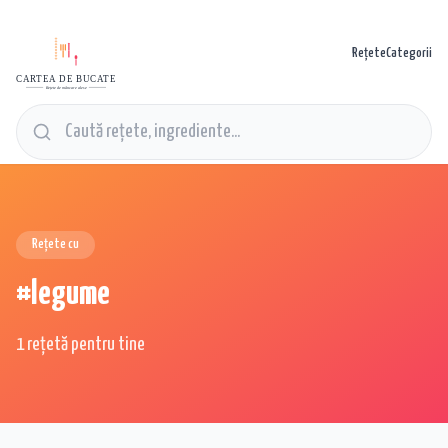
Rețete
Categorii
CARTEA DE BUCATE
Rețete de mâncare alese
Rețete cu
#
legume
1 rețetă pentru tine