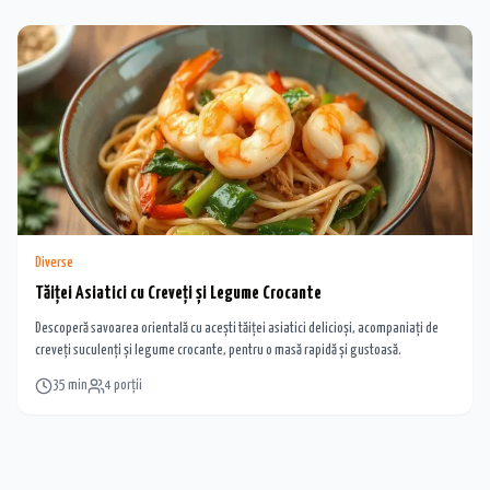
Diverse
Tăiței Asiatici cu Creveți și Legume Crocante
Descoperă savoarea orientală cu acești tăiței asiatici delicioși, acompaniați de
creveți suculenți și legume crocante, pentru o masă rapidă și gustoasă.
35
min
4
porții