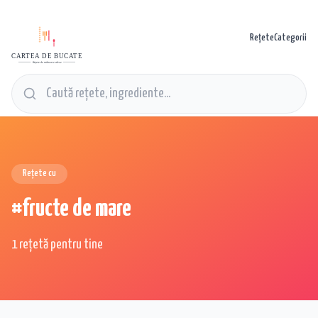
Rețete
Categorii
CARTEA DE BUCATE
Rețete de mâncare alese
Rețete cu
#
fructe de mare
1 rețetă pentru tine