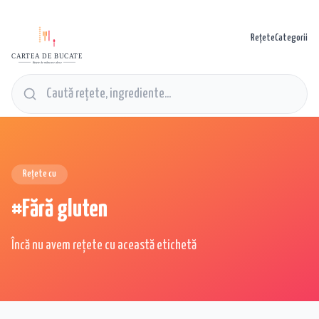
Rețete
Categorii
CARTEA DE BUCATE
Rețete de mâncare alese
Rețete cu
#
Fără gluten
Încă nu avem rețete cu această etichetă